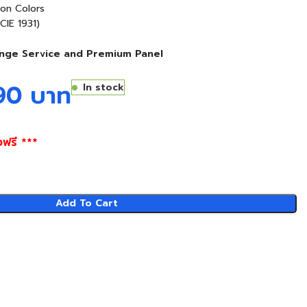
ion Colors
CIE 1931)
nge Service and Premium Panel
590
บาท
In stock
งฟรี ***
Add To Cart