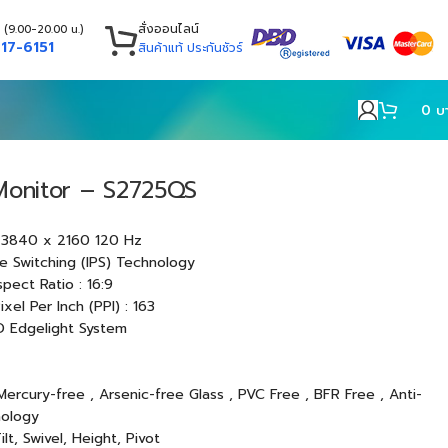
สั่งออนไลน์
 (9.00-20.00 น.)
17-6151
สินค้าแท้ ประกันชัวร์
0
บ
 Monitor – S2725QS
D 3840 x 2160 120 Hz
ne Switching (IPS) Technology
pect Ratio : 16:9
ixel Per Inch (PPI) : 163
D Edgelight System
Mercury-free , Arsenic-free Glass , PVC Free , BFR Free , Anti-
nology
lt, Swivel, Height, Pivot