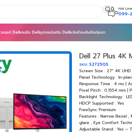
Hot Line
099-2
วเตอร์ Dell
เกมมิ่ง Dell
อุปกรณ์เสริม Dell
แจ้งชำระเงิน
ติดต่อเรา
 4K Monitor – S2725QS
Dell 27 Plus 4K
S2725QS
SKU:
Screen Size : 27″ 4K UH
Panel Technology : In-pla
Response Time : 4 ms | As
Pixel Pitch : 0.1554 mm | P
Backlight Technology : LE
HDCP Supported : Yes
FreeSync Premium
Features : Narrow Bezel , 
glare , Eye Comfort Tech
Adjustable Stand : Yes – Ti