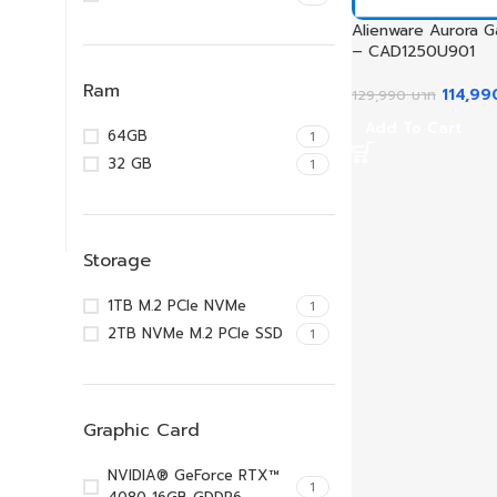
Alienware Aurora 
– CAD1250U901
Ram
114,9
129,990
บาท
Add To Cart
64GB
1
32 GB
1
Storage
1TB M.2 PCIe NVMe
1
2TB NVMe M.2 PCIe SSD
1
Graphic Card
NVIDIA® GeForce RTX™
1