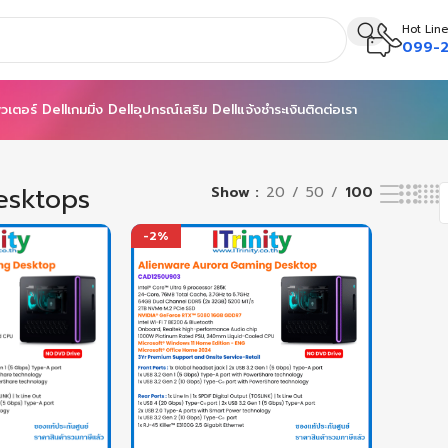
Hot Line
099-2
วเตอร์ Dell
เกมมิ่ง Dell
อุปกรณ์เสริม Dell
แจ้งชำระเงิน
ติดต่อเรา
lts
esktops
Show
20
50
100
-2%