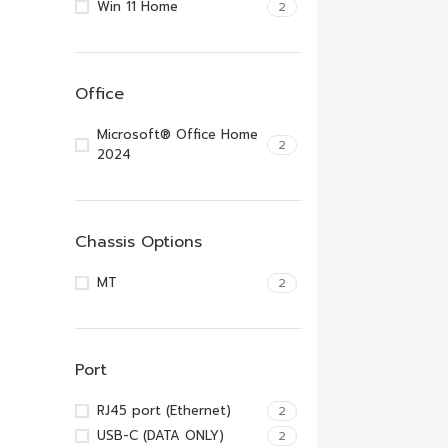
Win 11 Home
2
Office
Microsoft® Office Home
2
2024
Chassis Options
MT
2
Port
RJ45 port (Ethernet)
2
USB-C (DATA ONLY)
2