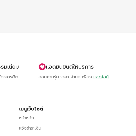
ธรรมเนียม
แอดมินยินดีให้บริการ
ัตรเดรดิต
สอบถามรุ่น ราคา ง่ายๆ เพียง
แอดไลน์
เมนูเว็บไซต์
หน้าหลัก
แจ้งชำระเงิน