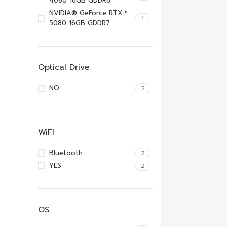
4080 16GB GDDR6
NVIDIA® GeForce RTX™
1
5080 16GB GDDR7
Optical Drive
NO
2
WiFI
Bluetooth
2
YES
2
OS