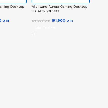
Gaming Desktop
Alienware Aurora Gaming Desktop
– CAD1250U903
90
บาท
191,900
บาท
195,900
บาท
Add To Cart