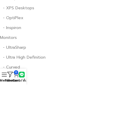
- XPS Desktops
- OptiPlex
- Inspiron
Monitors
- UltraSharp
- Ultra High Definition
- Curved
0
Gaming
Menu
Filters
สอบถาม/สั่งสินค้า
Cart
- Gaming Laptops
- Gaming Desktops
- Alienware
Accessories
- Docking Stations