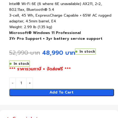
Intel® Wi-Fi 6E (6 where 6E unavailable) AX211, 2×2,
802.11ax, Bluetooth® 5.4
3-cell, 45 Wh, ExpressCharge Capable + 65W AC rugged
adapter, 4.5mm barrel, E4
Weight: 2.99 lb (1.35 kg)
Microsoft® Windows 11 Professional
3Yr Pro Support + 3yr battery service support
52,990
บาท
48,990
บาท
In stock
In stock
*** ราคารวมภาษี + จัดส่งฟรี ***
Add To Cart