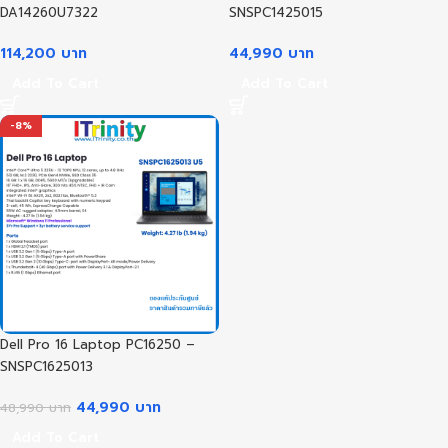
DA14260U7322
SNSPC1425015
114,200
บาท
44,990
บาท
Add To Cart
Add To Cart
-8%
Dell Pro 16 Laptop PC16250 –
SNSPC1625013
44,990
บาท
48,990
บาท
Add To Cart