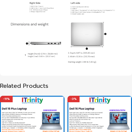
Related Products
-11%
-3%