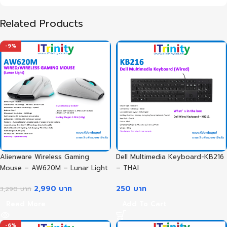
Related Products
-9%
Alienware Wireless Gaming
Dell Multimedia Keyboard-KB216
Mouse – AW620M – Lunar Light
– THAI
2,990
บาท
250
บาท
3,290
บาท
Read More
Add To Cart
-6%