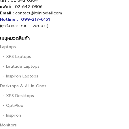
โทร :
02 642 0304
แฟกซ์ :
02-642-0306
Email :
contact@itrinitydell.com
Hotline :
099-217-6151
(ทุกวัน เวลา 9:00 – 20:00 น.)
เมนูหมวดสินค้า
Laptops
- XPS Laptops
- Latitude Laptops
- Inspiron Laptops
Desktops & All-in-Ones
- XPS Desktops
- OptiPlex
- Inspiron
Monitors