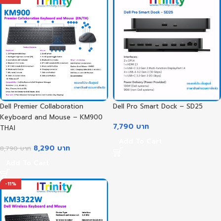
Dell Premier Collaboration
Dell Pro Smart Dock – SD25
Keyboard and Mouse – KM900
7,790
บาท
THAI
Add To Cart
8,290
บาท
8,790
บาท
Add To Cart
-11%